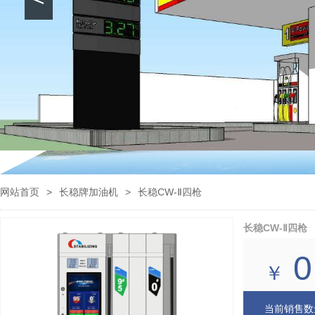
网站首页
>
长稳牌加油机
>
长稳CW-Ⅱ四枪
长稳CW-Ⅱ四枪
0
￥
当前销售数